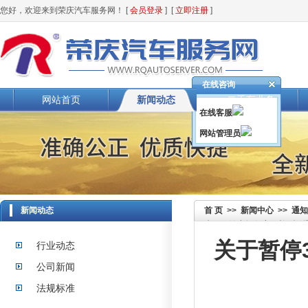
您好，欢迎来到荣庆汽车服务网！
[
会员登录
] [
立即注册
]
在线咨询
网站首页
新闻动态
二手车业务
在线客服
网站管理员
新闻动态
首 页
>>
新闻中心
>>
通知
当天预约车辆年审及检测的
关于暂停
行业动态
公司新闻
法规标准