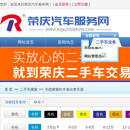
您好，欢迎来到荣庆汽车服务网！
[
会员登录
] [
立即注册
]
在线咨询
网站首页
新闻动态
二手车业务
在线客服
网站管理员
首 页
>> 二手车搜索 >> 为您搜索到
0
条出售车源
当前找车条件：
林肯
颜色
全部
黑色
金色
黄色
蓝色
橙色
价格
全部
3万以下
3-5万
5-8万
8-12万
12-