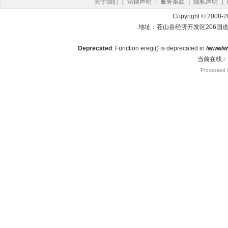
关于我们
|
法律声明
|
服务条款
|
隐私声明
|
S-双环
S-双龙
S-水星
S-斯巴鲁
S-斯柯达
Copyright © 2008-20
T-土星
W-万丰
W-威麟
W-威兹曼
W-沃尔沃
地址：苍山县经济开发区206国道北
X-新大地
X-新凯
X-雪佛兰
X-雪铁龙
Y-一汽
Deprecated
: Function eregi() is deprecated in
/www/ww
当前在线：3
Z-中华
Z-中欧
Z-中顺
Z-中兴
Z-中誉
Z
Processed i