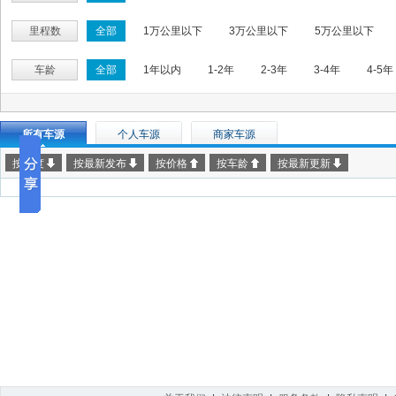
里程数
全部
1万公里以下
3万公里以下
5万公里以下
车龄
全部
1年以内
1-2年
2-3年
3-4年
4-5年
品牌
全部
-
A-阿尔法罗米欧
A-阿斯顿马丁
A-安驰
所有车源
个人车源
商家车源
B-奔驰
B-奔腾
B-本田
B-比亚迪
B-标致
按热度
按最新发布
按价格
按车龄
按最新更新
C-昌河
C-长安
C-长城
C-长丰
C-川汽
D-东风
D-东南
F-法拉利
F-飞碟
F-菲亚特
G-GUMPERT
G-光冈
G-广汽
H-哈飞
H-海
H-华阳
H-黄海
H-霍顿
J-吉奥
J-吉利
J
J-九龙
K-开瑞
K-凯迪拉克
K-柯尼塞格
K-克
L-雷诺
L-力帆
L-莲花
L-林肯
L-铃木
L
M-迈凯轮
M-梅尔库斯
M-美亚
M-迷你
M-名
P-普利茅斯
Q-奇瑞
Q-起亚
Q-庆铃
R-日产